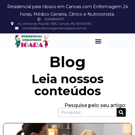
Residencial para Idosos em Canoas com Enfermagem 24
horas, Médico Geriatra, Clínico e Nutricionista.
(51)995631677
Av. Armando Fajardo 1306, Canoas, RS, 92410-040
contato@recidencialgeriatricoigara.com.br
Blog
Leia nossos
conteúdos
Pesquise pelo seu artigo: