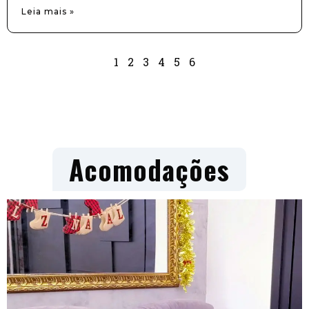
Leia mais »
1
2
3
4
5
6
Acomodações