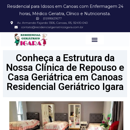
Residencial para Idosos em Canoas com Enfermagem 24
horas, Médico Geriatra, Clínico e Nutricionista.
(51)995631677
Av. Armando Fajardo 1306, Canoas, RS, 92410-040
contato@recidencialgeriatricoigara.com.br
Conheça a Estrutura da
Nossa Clínica de Repouso e
Casa Geriátrica em Canoas
Residencial Geriátrico Igara