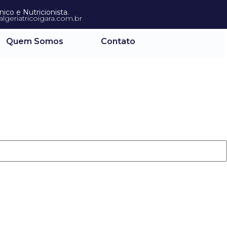
co e Nutricionista.
lgeriatricoigara.com.br
Quem Somos
Contato