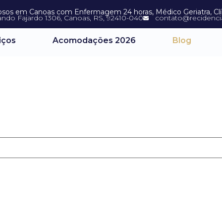
dosos em Canoas com Enfermagem 24 horas, Médico Geriatra, Clíni
ando Fajardo 1306, Canoas, RS, 92410-040
contato@recidencia
iços
Acomodações 2026
Blog