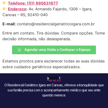
Telefone: (51) 995631677
Endereço
:
Av. Armando Fajardo, 1306 – Igara,
Canoas – RS, 92410-040
E-mail:
contato@residencialgeriatricoigara.com.br
Entre em contato. Tire dúvidas. Compare opções. Tome
decisão informada, não desesperada.
Estamos prontos para esclarecer todas as suas dúvidas
sobre cuidados geriátricos especializados.
O Residencial Geriátrico Igara em Canoas, oferece a tranquilidade que
sua família precisa com o acompanhamento médico que seu ente
querido merece.