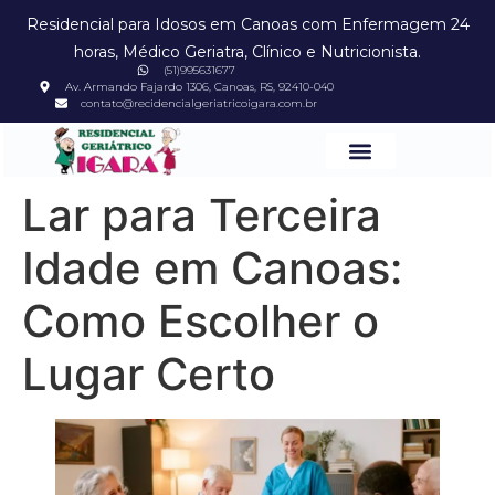
Residencial para Idosos em Canoas com Enfermagem 24
horas, Médico Geriatra, Clínico e Nutricionista.
(51)995631677
Av. Armando Fajardo 1306, Canoas, RS, 92410-040
contato@recidencialgeriatricoigara.com.br
Lar para Terceira
Idade em Canoas:
Como Escolher o
Lugar Certo