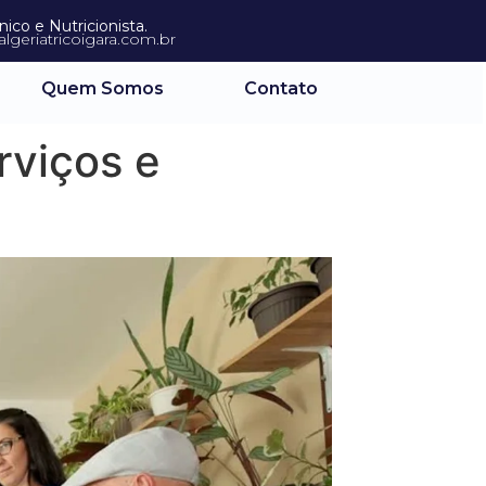
co e Nutricionista.
lgeriatricoigara.com.br
Quem Somos
Contato
rviços e