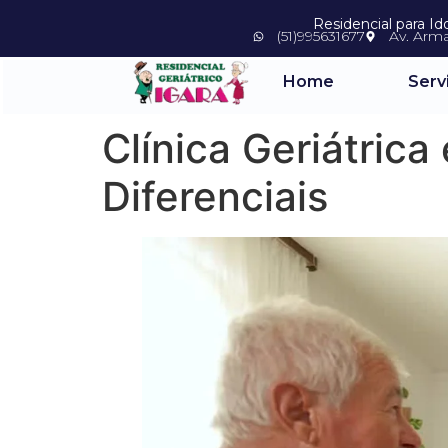
Residencial para I
(51)995631677
Av. Arm
Home
Serv
Clínica Geriátric
Diferenciais