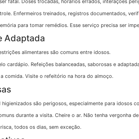
er fatal. Doses trocadas, horários errados, interações peri
role. Enfermeiros treinados, registros documentados, verif
emória para tomar remédios. Esse serviço precisa ser impe
e Adaptada
 restrições alimentares são comuns entre idosos.
 pelo cardápio. Refeições balanceadas, saborosas e adaptad
a comida. Visite o refeitório na hora do almoço.
sas
 higienizados são perigosos, especialmente para idosos c
omuns durante a visita. Cheire o ar. Não tenha vergonha de
risca, todos os dias, sem exceção.