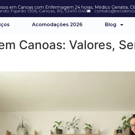
dosos em Canoas com Enfermagem 24 horas, Médico Geriatra, Clíni
ando Fajardo 1306, Canoas, RS, 92410-040
contato@recidencia
iços
Acomodações 2026
Blog
a em Canoas: Valores, Se