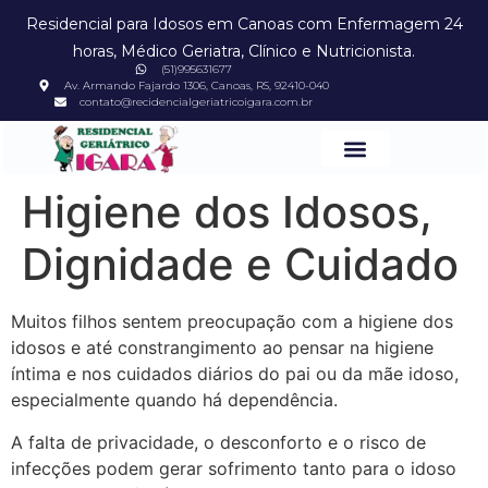
Residencial para Idosos em Canoas com Enfermagem 24
horas, Médico Geriatra, Clínico e Nutricionista.
(51)995631677
Av. Armando Fajardo 1306, Canoas, RS, 92410-040
contato@recidencialgeriatricoigara.com.br
Higiene dos Idosos,
Dignidade e Cuidado
Muitos filhos sentem preocupação com a higiene dos
idosos e até constrangimento ao pensar na higiene
íntima e nos cuidados diários do pai ou da mãe idoso,
especialmente quando há dependência.
A falta de privacidade, o desconforto e o risco de
infecções podem gerar sofrimento tanto para o idoso