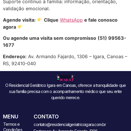
Suporte contínuo à família: informação, orientação,
validação emocional.
Agende visita:
Clique
WhatsApp
e fale conosco
agora
Ou agende uma visita sem compromisso
(51) 99563-
1677
Endereço:
Av. Armando Fajardo, 1306 – Igara, Canoas –
RS, 92410-040
O Residencial Geriátrico Igara em Canoas, oferece a tranquilidade que
sua família precisa com o acompanhamento médico que seu ente
querido merece.
MENU
CONTATO
Termos e
contato@residencialgeriatricoigara.com.br
Condições