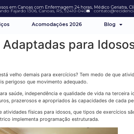
dosos em Canoas com Enfermagem 24 horas, Médico Geriatra, Clíni
ando Fajardo 1306, Canoas, RS, 92410-040
contato@recidencia
iços
Acomodações 2026
Blog
s Adaptadas para Idoso
está velho demais para exercícios? Tem medo de que ativi
ais perigoso que movimento adequado.
para saúde, independência e qualidade de vida na terceira 
uros, prazerosos e apropriados às capacidades de cada pe
e atividades físicas para idosos, que tipos de exercícios 
átrico implementa programação estruturada.