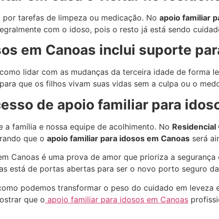
da por tarefas de limpeza ou medicação. No
apoio familiar 
egralmente com o idoso, pois o resto já está sendo cuidad
osos em Canoas inclui suporte pa
 como lidar com as mudanças da terceira idade de forma l
 para que os filhos vivam suas vidas sem a culpa ou o med
sso de apoio familiar para ido
e a família e nossa equipe de acolhimento. No
Residencial
trando que o
apoio familiar para idosos em Canoas
será ai
s em Canoas é uma prova de amor que prioriza a segurança
s está de portas abertas para ser o novo porto seguro da s
a como podemos transformar o peso do cuidado em leveza e
strar que o
apoio familiar para idosos em Canoas
profissi