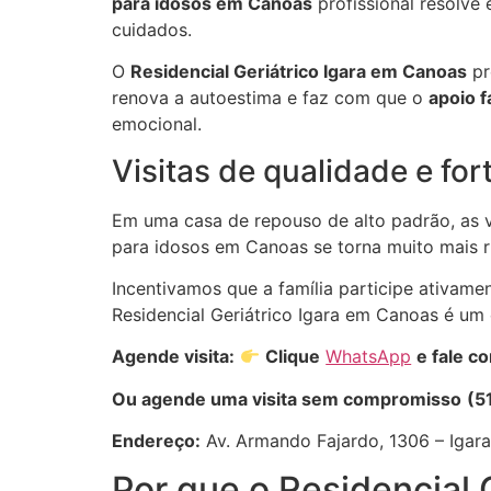
para idosos em Canoas
profissional resolve
cuidados.
O
Residencial Geriátrico Igara em Canoas
pr
renova a autoestima e faz com que o
apoio f
emocional.
Visitas de qualidade e for
Em uma casa de repouso de alto padrão, as v
para idosos em Canoas se torna muito mais r
Incentivamos que a família participe ativam
Residencial Geriátrico Igara em Canoas é um 
Agende visita:
Clique
WhatsApp
e fale c
Ou agende uma visita sem compromisso
(5
Endereço:
Av. Armando Fajardo, 1306 – Igar
Por que o Residencial G