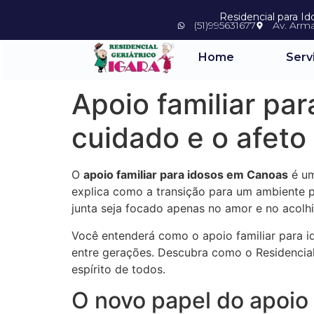
Residencial para I
(51)995631677
Av. Arm
Home
Serv
Apoio familiar pa
cuidado e o afeto
O
apoio familiar para idosos em Canoas
é um
explica como a transição para um ambiente p
junta seja focado apenas no amor e no acolhi
Você entenderá como o apoio familiar para i
entre gerações. Descubra como o Residencial
espírito de todos.
O novo papel do apoio