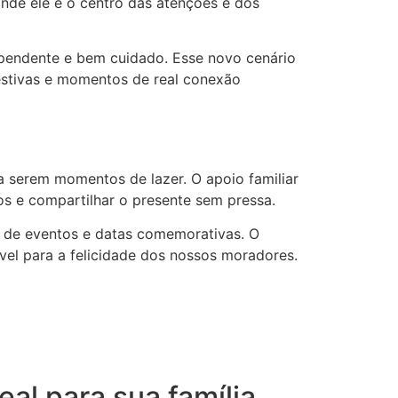
onde ele é o centro das atenções e dos
pendente e bem cuidado. Esse novo cenário
festivas e momentos de real conexão
 serem momentos de lazer. O apoio familiar
os e compartilhar o presente sem pressa.
s de eventos e datas comemorativas. O
vel para a felicidade dos nossos moradores.
eal para sua família