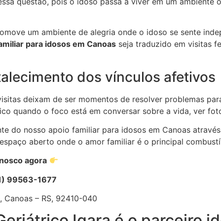
 essa questão, pois o idoso passa a viver em um ambiente 
omove um ambiente de alegria onde o idoso se sente inde
amiliar para idosos em Canoas
seja traduzido em visitas 
talecimento dos vínculos afetivos
isitas deixam de ser momentos de resolver problemas para
ico quando o foco está em conversar sobre a vida, ver fot
ente do nosso apoio familiar para idosos em Canoas atravé
espaço aberto onde o amor familiar é o principal combustí
onosco agora
1) 99563-1677
a, Canoas – RS, 92410-040
eriátrico Igara é o parceiro id