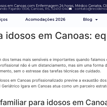
dosos em Canoas com Enfermagem 24 horas, Médico Geriatra, Clíni
ando Fajardo 1306, Canoas, RS, 92410-040
contato@recidencia
iços
Acomodações 2026
Blog
ra idosos em Canoas: eq
 dos temas mais sensíveis e importantes quando falamos 
rofissional não é um distanciamento, mas sim uma forma d
mento, sem o estresse das tarefas técnicas de cuidado.
dosos em Canoas profissionalizado previne a exaustão dos
 Geriátrico Igara em Canoas atua como um parceiro estraté
 familiar para idosos em Cano